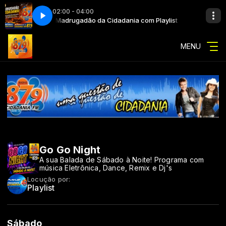
02:00 - 04:00
 com Playlist
Madrugadão da Cidadania com Playlist
Amanhecer Sertanejo
MENU
Go Go Night
A sua Balada de Sábado à Noite! Programa com
música Eletrônica, Dance, Remix e Dj's
Locução por:
Playlist
Sábado