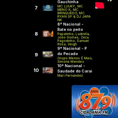
Gauchinha
MC LUUKY, MC
7
MENO K, MC
BRINQUEDO, MC
RYAN SP & DJ JAPA
NK
8ª Nacional -
Bate no peito
8
Papatinho, Ludmilla,
João Gomes, Zeca
Pagodinho, Samuel
Rosa, Veigh
9ª Nacional - P
do Pecado
9
Grupo Menos É Mais,
Simone Mendes
10ª Nacional -
10
Saudade do Carai
Mari Fernandez