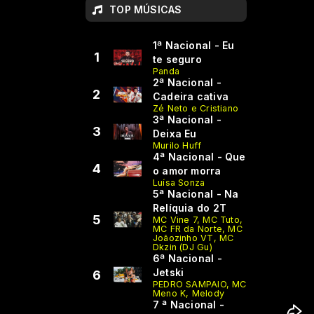
TOP MÚSICAS
1ª Nacional - Eu
1
te seguro
Panda
2ª Nacional -
2
Cadeira cativa
Zé Neto e Cristiano
3ª Nacional -
3
Deixa Eu
Murilo Huff
4ª Nacional - Que
4
o amor morra
Luísa Sonza
5ª Nacional - Na
Relíquia do 2T
5
MC Vine 7, MC Tuto,
MC FR da Norte, MC
Joãozinho VT, MC
Dkzin (DJ Gu)
6ª Nacional -
Jetski
6
PEDRO SAMPAIO, MC
Meno K, Melody
7 ª Nacional -