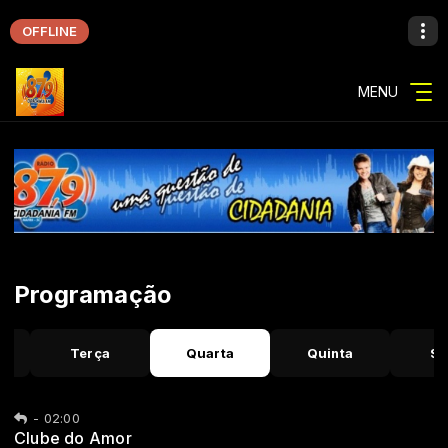
OFFLINE
MENU
Programação
a
Terça
Quarta
Quinta
Se
-
02:00
Clube do Amor